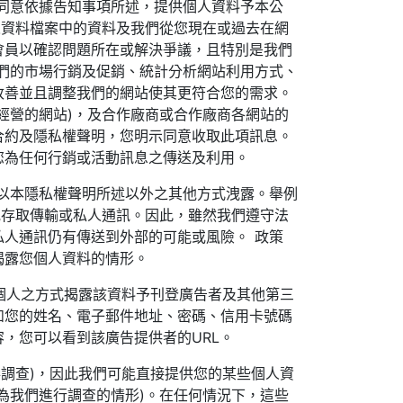
同意依據告知事項所述，提供個人資料予本公
人資料檔案中的資料及我們從您現在或過去在網
會員以確認問題所在或解決爭議，且特別是我們
們的市場行銷及促銷、統計分析網站利用方式、
改善並且調整我們的網站使其更符合您的需求。
經營的網站)，及合作廠商或合作廠商各網站的
合約及隱私權聲明，您明示同意收取此項訊息。
您為任何行銷或活動訊息之傳送及利用。
以本隱私權聲明所述以外之其他方式洩露。舉例
或存取傳輸或私人通訊。因此，雖然我們遵守法
人通訊仍有傳送到外部的可能或風險。 政策
揭露您個人資料的情形。
個人之方式揭露該資料予刊登廣告者及其他第三
如您的姓名、電子郵件地址、密碼、信用卡號碼
，您可以看到該廣告提供者的URL。
調查)，因此我們可能直接提供您的某些個人資
為我們進行調查的情形)。在任何情況下，這些