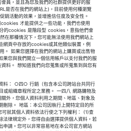
的會員，並且為您及我們的社群提供更好的服
URL是否在我們的網站上)，目前使用何種瀏覽
衡量促銷活動的效果，並增進信任度及安全性。
ookies 才能提供之一些功能，我們也使用
ookies 是階段型 cookies，意指他們會
雖然在那種情況下，您可能無法使用我們網站上
頁中存放的cookies或其他類似裝置，例
的使用。 如果您選擇在我們的網站上購買或出售物
如果您與我們開立一個信用帳戶以支付我們的服
資料。 想知道我們向您蒐集或所蒐集到與您有
料： ○四○ 行銷（包含本公司跨站台共同行
目或組織章程所定之業務。 一四八 網路購物及
相關外，您個人資料利用之期間、地區、對象及
期刪除。 地區：本公司因執行上開特定目的所
可就其個人資料依法行使之下列權利： (1)查
除。 除法律規定外，您得自由選擇提供個人資料，若
出申請。您可以非常容易地在本公司官方網站