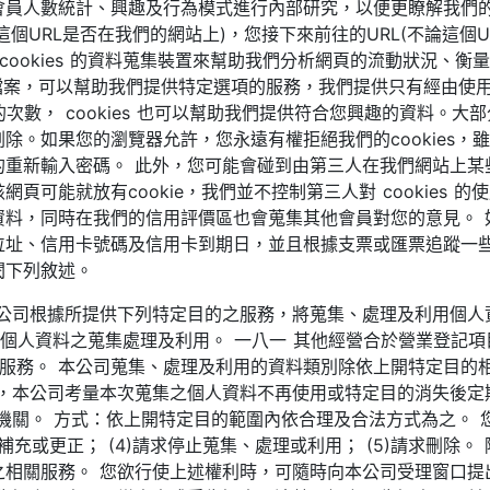
會員人數統計、興趣及行為模式進行內部研究，以便更瞭解我們
這個URL是否在我們的網站上)，您接下來前往的URL(不論這個
 cookies 的資料蒐集裝置來幫助我們分析網頁的流動狀況、
小檔案，可以幫助我們提供特定選項的服務，我們提供只有經由使用c
次數， cookies 也可以幫助我們提供符合您興趣的資料。大部分的c
除。如果您的瀏覽器允許，您永遠有權拒絕我們的cookies，
重新輸入密碼。 此外，您可能會碰到由第三人在我們網站上某些網
可能就放有cookie，我們並不控制第三人對 cookies 
資料，同時在我們的信用評價區也會蒐集其他會員對您的意見。 
位址、信用卡號碼及信用卡到期日，並且根據支票或匯票追蹤一些
閱下列敘述。
公司根據所提供下列特定目的之服務，將蒐集、處理及利用個人資
行個人資料之蒐集處理及利用。 一八一 其他經營合於營業登記項
與服務。 本公司蒐集、處理及利用的資料類別除依上開特定目的
，本公司考量本次蒐集之個人資料不再使用或特定目的消失後定
機關。 方式：依上開特定目的範圍內依合理及合法方式為之。 您
請求補充或更正； (4)請求停止蒐集、處理或利用； (5)請求刪
之相關服務。 您欲行使上述權利時，可隨時向本公司受理窗口提