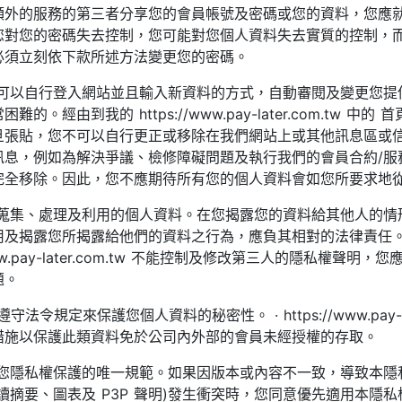
額外的服務的第三者分享您的會員帳號及密碼或您的資料，您應
您對您的密碼失去控制，您可能對您個人資料失去實質的控制，
必須立刻依下款所述方法變更您的密碼。
您可以自行登入網站並且輸入新資料的方式，自動審閱及變更您提
經由到我的 https://www.pay-later.com.tw
旦張貼，您不可以自行更正或移除在我們網站上或其他訊息區或信
訊息，例如為解決爭議、檢修障礙問題及執行我們的會員合約/服
完全移除。因此，您不應期待所有您的個人資料會如您所要求地
您蒐集、處理及利用的個人資料。在您揭露您的資料給其他人的情
用及揭露您所揭露給他們的資料之行為，應負其相對的法律責任
ww.pay-later.com.tw 不能控制及修改第三人的隱私權
題。
com.tw 遵守法令規定來保護您個人資料的秘密性。 · https://www.p
措施以保護此類資料免於公司內外部的會員未經授權的存取。
對您隱私權保護的唯一規範。如果因版本或內容不一致，導致本隱
讀摘要、圖表及 P3P 聲明)發生衝突時，您同意優先適用本隱