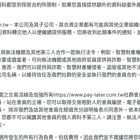
資料都受到保密合約所限制，如果您直接提供額外的資料給委外
later.com.tw、本公司及其子公司、其合資企業都有可能與其他
om.tw會將您全部的資料轉交他人以便繼續提供服務，您將收到此類事件
ter.com.tw 與執法機關及其他第三人合作一起執行法令，例如，
必要或適當者，可向執法機關或其他政府官員提供與詐欺、智慧
。進而，我們可以提供與詐欺、智慧財產權侵害、盜版或其他不
公司名稱，以維持信任及我們社群的安全並執行我們的會員合約
活絡及加強所有https://www.pay-later.com.t
料，站在會員的立場，您可以取得交易相對人的會員編號、電子
料。 除非我們及該其他會員在經過充分說明後表示同意外，依本
，您都不可以揭露其他會員的個人資料予第三人。請注意，執法
的。
的所有行為負責，包括費用。因此我們並不建議您將您的 https://