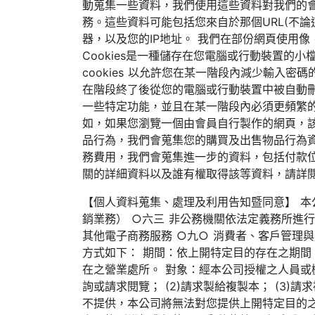
動蒐集一些資料，我們使用這些資料對我們的
務。這些資料可能包括您來自於那個URL(不論
器，以及您的IP地址。 我們在部份網頁使用像
Cookies是一種儲存在您電腦或行動裝置的
cookies 以允許您在某一階段內減少輸入密碼的
在階段終了後從您的電腦或行動裝置中被自動刪
一些特定功能，並且在某一階段內必須更頻繁的
如，如果您瀏覽一個由會員自行製作的網頁，該網頁
品行為，我們會蒐集您的購買及出售物品行為
務費用，我們會蒐集進一步的資料，包括付款
關的詳細資料以及誰有權取得該等資料，請詳
【個人資料蒐集、處理及利用告知暨同意】 本
銷業務） ○六三 非公務機關依法定義務所進
其他電子商務服務 ○九○ 消費者、客戶管理
方式如下： 期間：依上開特定目的存在之期間
在之營業處所。 對象：經本公司授權之人員或
詢或請求閱覽； (2)請求製給複製本； (3)
不提供，本公司將無法對您提供上開特定目的