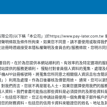
以下稱「本公司」)於https://www.pay-later.com
權聲明條款及條件所拘束，如果您不同意，請不要使用或取得我們
在註冊時透過接受本隱私權聲明及會員合約/服務條款，您明示同
主要目的，在於為您提供本網站順利的、有效率的及特定選項的服
網站提供的服務更順利。 慢點付對會員個人資料的蒐集、處理及
號及手機APP註冊帳號時，將蒐集您所同意之相關個人資訊且包含
集團」）利用及處理，作為日後審核及債管用途。 通常，您可以
，對我們而言，您就不再是匿名人士。如果您選擇使用我們的服
個人資料。我們會盡可能指出那些資料是必須提供的及那些資料
下，包括但不限於，您正在申請註冊使用一個免費電子郵件帳戶
用您的財務資料，包括您的信用卡資料來驗證您的姓名、地址及其