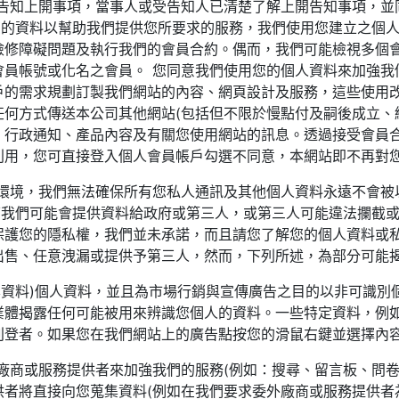
司告知上開事項，當事人或受告知人已清楚了解上開告知事項，並
您的資料以幫助我們提供您所要求的服務，我們使用您建立之個
檢修障礙問題及執行我們的會員合約。偶而，我們可能檢視多個
會員帳號或化名之會員。 您同意我們使用您的個人資料來加強我
戶的需求規劃訂製我們網站的內容、網頁設計及服務，這些使用
何方式傳送本公司其他網站(包括但不限於慢點付及嗣後成立、
、行政通知、產品內容及有關您使用網站的訊息。透過接受會員
利用，您可直接登入個人會員帳戶勾選不同意，本網站即不再對
制環境，我們無法確保所有您私人通訊及其他個人資料永遠不會被
下我們可能會提供資料給政府或第三人，或第三人可能違法攔截
保護您的隱私權，我們並未承諾，而且請您了解您的個人資料或私
出售、任意洩漏或提供予第三人，然而，下列所述，為部分可能
集資料)個人資料，並且為市場行銷與宣傳廣告之目的以非可識別
業體揭露任何可能被用來辨識您個人的資料。一些特定資料，例
登者。如果您在我們網站上的廣告點按您的滑鼠右鍵並選擇內容
廠商或服務提供者來加強我們的服務(例如：搜尋、留言板、問卷
者將直接向您蒐集資料(例如在我們要求委外廠商或服務提供者