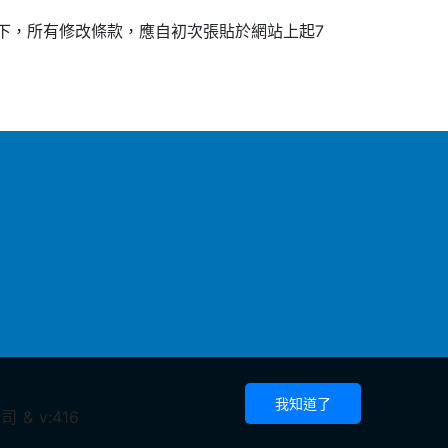
下，所有修改條款，應自初次張貼於網站上起7
我知道了
 & v:416